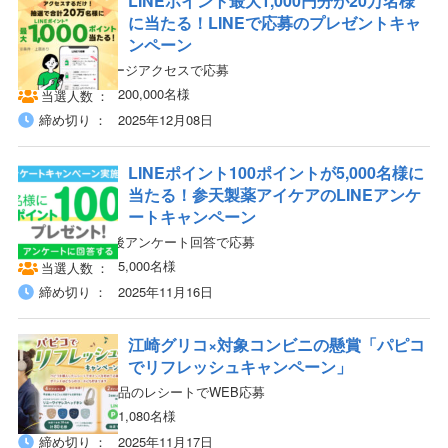
LINEポイント最大1,000円分が20万名様
に当たる！LINEで応募のプレゼントキャ
ンペーン
LINEから指定ページアクセスで応募
200,000名様
当選人数
締め切り
2025年12月08日
LINEポイント100ポイントが5,000名様に
当たる！参天製薬アイケアのLINEアンケ
ートキャンペーン
LINE友だち追加後アンケート回答で応募
5,000名様
当選人数
締め切り
2025年11月16日
江崎グリコ×対象コンビニの懸賞「パピコ
でリフレッシュキャンペーン」
対象店舗&対象商品のレシートでWEB応募
1,080名様
当選人数
締め切り
2025年11月17日