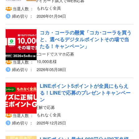
対象商品をLINEマイカード購入でWEB応募
もれなく全員
当選人数
締め切り
2026年01月04日
コカ・コーラの懸賞「コカ･コーラを買う
と、選べるデジタルポイントその場で当
たる！キャンペーン」
対象商品の二次元コードでスマホ応募
10,000名様
当選人数
締め切り
2026年05月08日
LINEポイント5ポイントが全員にもらえ
る！LINEで応募のプレゼントキャンペー
ン
LINEからクイズ正解で応募
もれなく全員
当選人数
締め切り
2025年12月25日