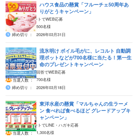
ハウス食品の懸賞「フルーチェ50周年あ
りがとうキャンペーン」
対象商品のレシートでWEB応募
500名様
当選人数
締め切り
2026年03月31日
流氷明け ボイル毛がに、レコルト 自動調
理ポットなどが700名様に当たる！第一生
命のプレゼントキャンペーン
投票&アンケート回答でWEB応募
700名様
当選人数
締め切り
2026年03月18日
東洋水産の懸賞「マルちゃんの生ラーメ
ン 食べれば食べるほど グレードアップキ
ャンペーン」
対象商品のレシートでLINE・ハガキ応募
1,300名様
当選人数