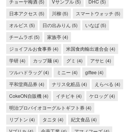
チョーヤ梅酒 (5)
Vサンプル (5)
DHC (5)
日本アクセス (5)
川柳 (5)
スマートウォッチ (5)
オルビス (5)
日の出みりん (5)
いなば (5)
チームラボ (5)
家族亭 (4)
ジョイフルお食事券 (4)
米国食肉輸出連合会 (4)
学研 (4)
カップ麺 (4)
グミ (4)
アサヒ (4)
ツルハドラッグ (4)
ミニー (4)
giftee (4)
平和堂商品券 (4)
ナリス化粧品 (4)
えらべる (4)
CokeON自販機 (4)
イチビキ (4)
ケロッグ (4)
明治プロバイオヨーグルトギフト券 (4)
リプトン (4)
タニタ (4)
紀文食品 (4)
Vプリカ (4)
全薬工業 (4)
アマノフーズ (4)