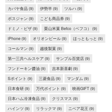
カバヤ食品 (9)
伊勢半 (9)
ツルハ (9)
ボスジャン (9)
こども商品券 (9)
ドミノ・ピザ (9)
栗山米菓 Befco（ベフコ） (9)
iPhone (9)
オリオンビール (9)
ほっともっと (9)
コールマン (9)
越後製菓 (9)
第一三共ヘルスケア (9)
サンプル百貨店 (9)
フンドーキン醬油 (9)
吉本新喜劇 (9)
Sポイント (9)
三菱食品 (9)
マンダム (9)
日本食研 (9)
万代ポイント (9)
映画GIFT (9)
日本ハム冷凍食品 (9)
クリスマス (9)
ハインツ (9)
リラックマ (9)
ニベア花王 (9)