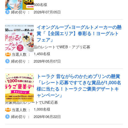
500名様
当選人数
締め切り
2026年07月05日
イオングループ×ヨーグルトメーカーの懸
賞「【全国エリア】春彩る！ヨーグルト
フェア」
対象店舗×対象商品のレシートでWEB・アプリ応募
1,450名様
当選人数
締め切り
2026年05月07日
トーラク 昔ながらのかためプリンの懸賞
「レシート応募ですてきな賞品が1,000名
様に当たる！トーラクご褒美デザートキ
ャンペーン」
対象商品のレシートでLINE応募
1,000名様
当選人数
締め切り
2026年06月22日