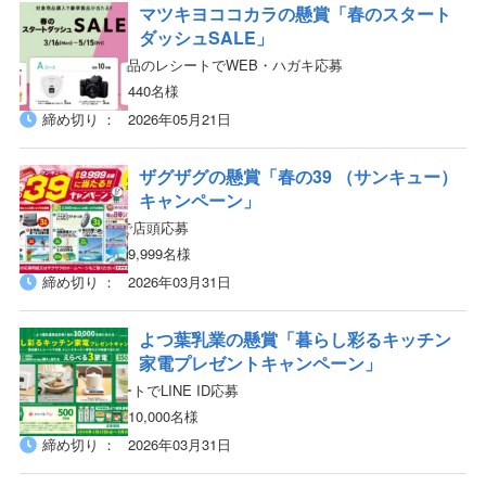
マツキヨココカラの懸賞「春のスタート
ダッシュSALE」
対象店舗×対象商品のレシートでWEB・ハガキ応募
440名様
当選人数
締め切り
2026年05月21日
ザグザグの懸賞「春の39 （サンキュー）
キャンペーン」
対象店舗で購入で店頭応募
9,999名様
当選人数
締め切り
2026年03月31日
よつ葉乳業の懸賞「暮らし彩るキッチン
家電プレゼントキャンペーン」
対象商品のレシートでLINE ID応募
10,000名様
当選人数
締め切り
2026年03月31日