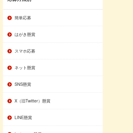
簡単応募
はがき懸賞
スマホ応募
ネット懸賞
SNS懸賞
X（旧Twitter）懸賞
LINE懸賞