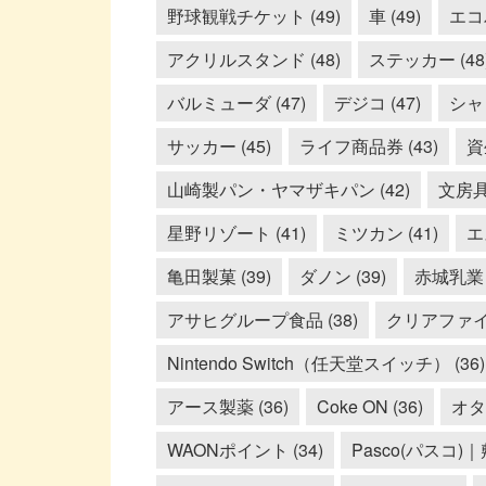
野球観戦チケット (49)
車 (49)
エコバ
アクリルスタンド (48)
ステッカー (48
バルミューダ (47)
デジコ (47)
シャン
サッカー (45)
ライフ商品券 (43)
資
山崎製パン・ヤマザキパン (42)
文房具 
星野リゾート (41)
ミツカン (41)
エ
亀田製菓 (39)
ダノン (39)
赤城乳業 (
アサヒグループ食品 (38)
クリアファイル
Nintendo Switch（任天堂スイッチ） (36)
アース製薬 (36)
Coke ON (36)
オタフ
WAONポイント (34)
Pasco(パスコ)｜