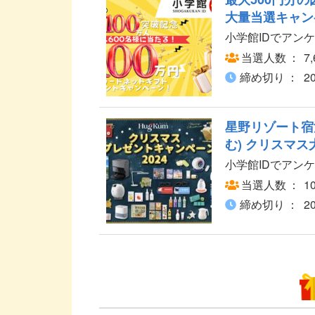
大量当選キャン
小学館IDでアン
当選人数
7
締め切り
2
星野リゾート宿
む) クリスマ
小学館IDでアン
当選人数
1
締め切り
2