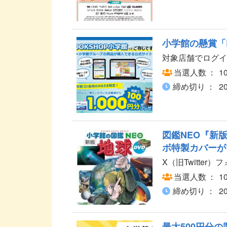
小学館の懸賞「
対象店舗でログイン
当選人数
1
締め切り
2
図鑑NEO『新
ボ特製カバーが
X（旧Twitter
当選人数
1
締め切り
2
最大500円分