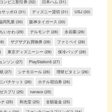
コンビニ割引券 (32)
日本ハム (31)
サッポロ (31)
ディズニー貸切 (31)
USJ (30)
協同乳業 (30)
阪神タイガース (30)
ちいかわ (29)
デルモンテ (28)
永谷園 (28)
8)
ザグザグお買物券 (28)
ファミペイ (28)
)
東京ディズニーシー (28)
保冷バッグ (28)
ョンソン (27)
PlayStation5 (27)
紙 (27)
シナモロール (26)
理研ビタミン (26)
ニバチケット (26)
ホテル宿泊券 (26)
ゼスプリ (25)
nanaco (25)
 (25)
和光堂 (25)
全額返金 (25)
ティ (24)
ファンタジースプリングス (24)