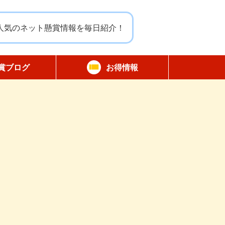
人気のネット懸賞情報を毎日紹介！
賞ブログ
お得情報
報告
無料サンプル
割引クーポン
商品モニター