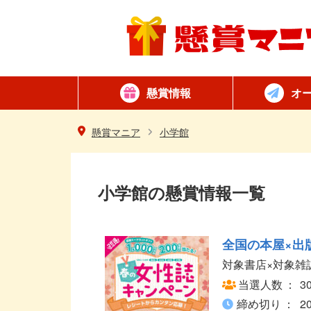
懸賞情報
オ
懸賞カテゴリ一覧
ネット懸賞
はがき懸賞
簡単
毎日
懸賞マニア
小学館
小学館の懸賞情報一覧
全国の本屋×出
対象書店×対象雑
当選人数
3
締め切り
2