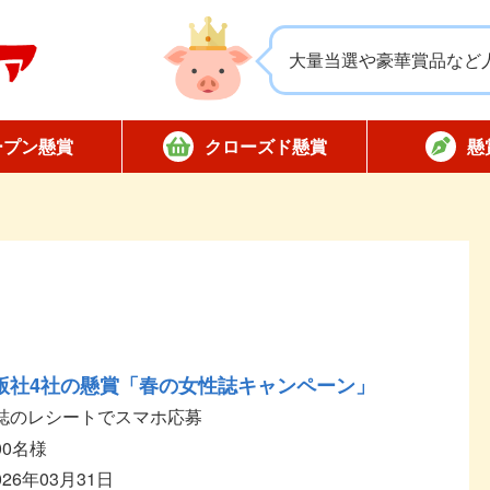
大量当選や豪華賞品など
ープン懸賞
クローズド懸賞
懸
応募
応募
対象店舗限定
全国版懸賞
懸賞ハガキ
当選
版社4社の懸賞「春の女性誌キャンペーン」
誌のレシートでスマホ応募
00名様
026年03月31日