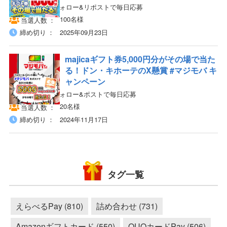
X（旧Twitter）フォロー&リポストで毎日応募
100名様
当選人数
締め切り
2025年09月23日
majicaギフト券5,000円分がその場で当た
る！ドン・キホーテのX懸賞 #マジモバ キ
ャンペーン
X（旧Twitter）フォロー&ポストで毎日応募
20名様
当選人数
締め切り
2024年11月17日
タグ一覧
えらべるPay (810)
詰め合わせ (731)
Amazonギフトカード (550)
QUOカードPay (506)