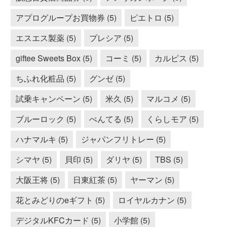
アプログループお買物券 (5)
ピエトロ (5)
エスエス製薬 (5)
プレシア (5)
giftee Sweets Box (5)
コーミ (5)
カルピス (5)
ちふれ化粧品 (5)
グンゼ (5)
試乗キャンペーン (5)
米久 (5)
マルコメ (5)
ブルーロック (5)
ぺんてる (5)
くらしモア (5)
ハナマルキ (5)
ジャパンフリトレー (5)
シマヤ (5)
貝印 (5)
ダリヤ (5)
TBS (5)
大阪王将 (5)
日東紅茶 (5)
ヤーマン (5)
花とみどりのeギフト (5)
ロイヤルカナン (5)
デジタルKFCカード (5)
小学館 (5)