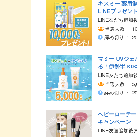
キスミー 薬用
LINEプレゼン
LINE友だち追
当選人数
1
締め切り
2
マミー UVジェ
る！伊勢半 KI
LINE友だち追
当選人数
5
締め切り
2
ヘビーローテー
キャンペーン
LINE友達追加