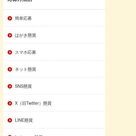
簡単応募
はがき懸賞
スマホ応募
ネット懸賞
SNS懸賞
X（旧Twitter）懸賞
LINE懸賞