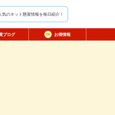
人気のネット懸賞情報を毎日紹介！
賞ブログ
お得情報
報告
無料サンプル
割引クーポン
商品モニター