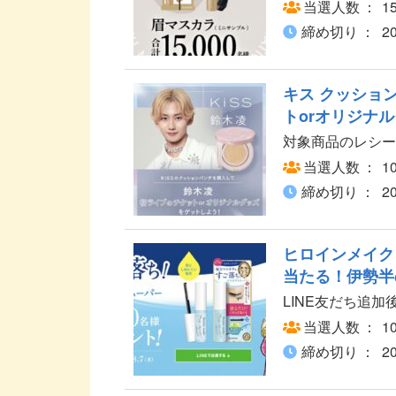
当選人数
1
締め切り
2
キス クッショ
トorオリジナ
対象商品のレシー
当選人数
1
締め切り
2
ヒロインメイク
当たる！伊勢半
LINE友だち追
当選人数
1
締め切り
2