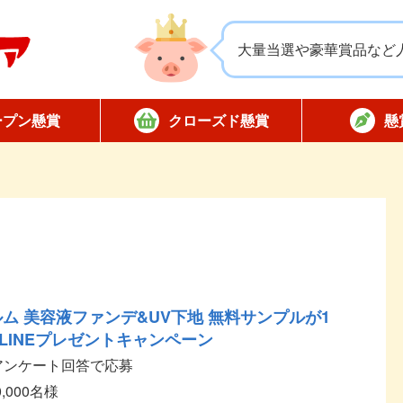
大量当選や豪華賞品など
ープン懸賞
クローズド懸賞
懸
応募
応募
対象店舗限定
全国版懸賞
懸賞ハガキ
当選
ム 美容液ファンデ&UV下地 無料サンプルが1
LINEプレゼントキャンペーン
後アンケート回答で応募
0,000名様