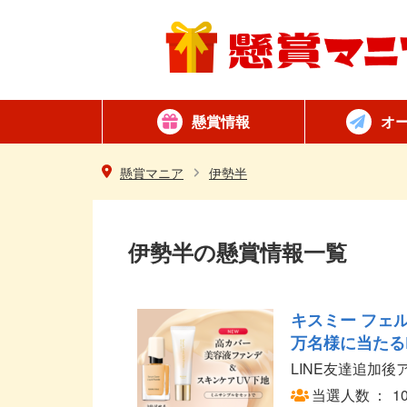
懸賞情報
オ
懸賞カテゴリ一覧
ネット懸賞
はがき懸賞
簡単
毎日
懸賞マニア
伊勢半
伊勢半の懸賞情報一覧
キスミー フェル
万名様に当たる
LINE友達追加
当選人数
1