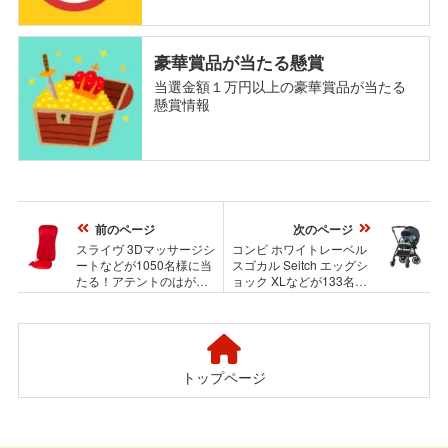
豪華賞品が当たる懸賞
当選金額１万円以上の豪華賞品が当たる
懸賞情報
前のページ
次のページ
スライヴ 3Dマッサージシ
コンビ ホワイトレーベル
ートなどが1050名様に当
スゴカル Seitch エッグシ
たる！アテントのはがき
ョック XLなどが133名様
懸賞 クロスワードキャン
に当たる！キューピーベ
ペーン
ビシリーズのプレゼント
キャンペーン
トップページ