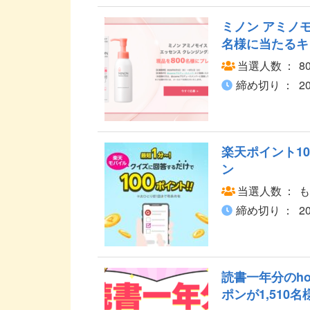
ミノン アミノモ
名様に当たるキ
当選人数
8
締め切り
2
楽天ポイント1
ン
当選人数
も
締め切り
2
読書一年分のho
ポンが1,510