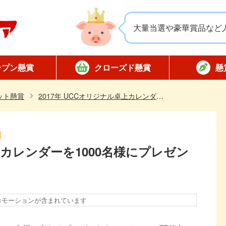
大量当選や豪華賞品など
ープン懸賞
クローズド懸賞
懸
応募
応募
対象店舗限定
全国版懸賞
懸賞ハガキ
当選
ット懸賞
2017年 UCCオリジナル卓上カレンダーを1000名様にプレゼント
卓上カレンダーを1000名様にプレゼン
ロモーションが含まれています