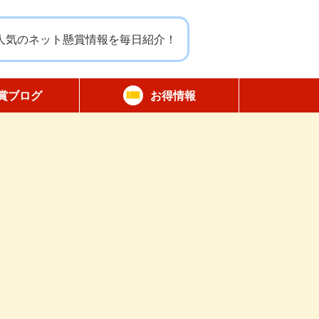
人気のネット懸賞情報を毎日紹介！
賞ブログ
お得情報
報告
無料サンプル
割引クーポン
商品モニター