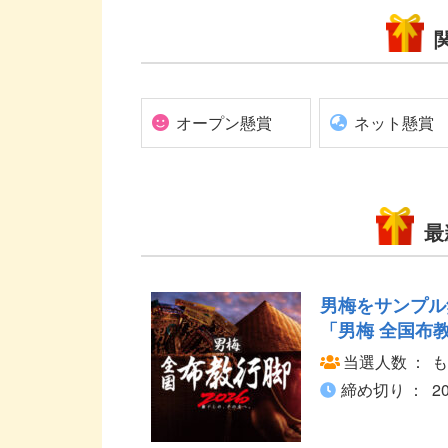
オープン懸賞
ネット懸賞
最
男梅をサンプル
「男梅 全国布教
当選人数
も
締め切り
2