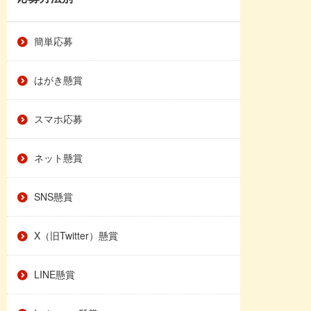
簡単応募
はがき懸賞
スマホ応募
ネット懸賞
SNS懸賞
X（旧Twitter）懸賞
LINE懸賞