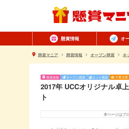
懸賞情報
オ
懸賞カテゴリ一覧
ネット懸賞
はがき懸賞
簡単
毎日
懸賞マニア
懸賞情報
オープン懸賞
ネ
大量当選
懸賞情報
オープン懸賞
ネット懸賞
2017年 UCCオリジナル
ト
本ページはプ