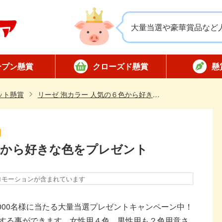
大量当選や豪華賞品など
ープン懸賞
クローズド懸賞
懸
応募
応募
対象店舗限定
全国版懸賞
懸賞ハガキ
当選
ット懸賞
リーゼ 泡カラー 人気の６色から好きな色をプレゼント
色から好きな色をプレゼント
ロモーションが含まれています
000名様に当たる大量当選プレゼントキャンペーン中！
する事ができます。女性用４色、男性用も２色用意さ