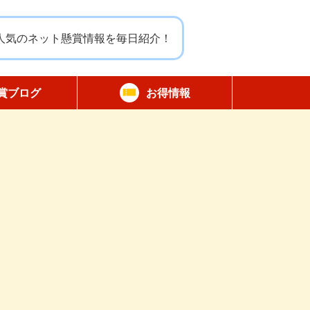
人気のネット懸賞情報を毎日紹介！
賞ブログ
お得情報
報告
無料サンプル
割引クーポン
商品モニター