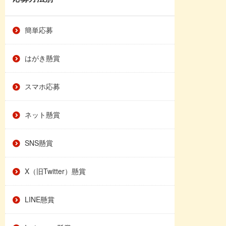
簡単応募
はがき懸賞
スマホ応募
ネット懸賞
SNS懸賞
X（旧Twitter）懸賞
LINE懸賞