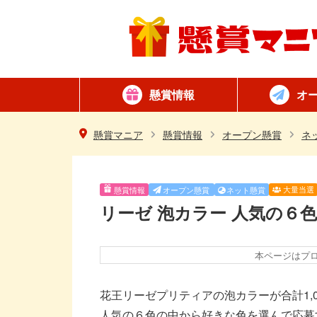
懸賞情報
オ
懸賞カテゴリ一覧
ネット懸賞
はがき懸賞
簡単
毎日
懸賞マニア
懸賞情報
オープン懸賞
ネ
大量当選
懸賞情報
オープン懸賞
ネット懸賞
リーゼ 泡カラー 人気の６
本ページはプ
花王リーゼプリティアの泡カラーが合計1,
人気の６色の中から好きな色を選んで応募