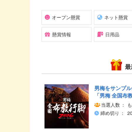
オープン懸賞
ネット懸賞
懸賞情報
日用品
最
男梅をサンプル
「男梅 全国布教
当選人数
も
締め切り
2