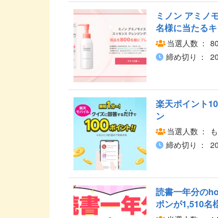
ミノン アミノモ
名様に当たるキ
当選人数
8
締め切り
2
楽天ポイント1
ン
当選人数
も
締め切り
2
読書一年分のho
ポンが1,510