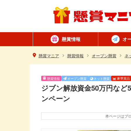
懸賞情報
オ
懸賞カテゴリ一覧
ネット懸賞
はがき懸賞
簡単
毎日
懸賞マニア
懸賞情報
オープン懸賞
ネ
豪華賞品
懸賞情報
オープン懸賞
ネット懸賞
ジブン解放資金50万円など
ンペーン
本ページはプ