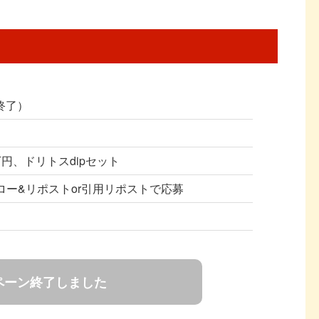
（終了）
円、ドリトスdipセット
フォロー&リポストor引用リポストで応募
ペーン終了しました