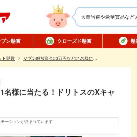
大量当選や豪華賞品など
ープン懸賞
クローズド懸賞
懸
応募
応募
対象店舗限定
全国版懸賞
懸賞ハガキ
当選
ット懸賞
ジブン解放資金50万円など51名様に当たる！ドリトスのXキャンペーン
51名様に当たる！ドリトスのXキャ
ロモーションが含まれています