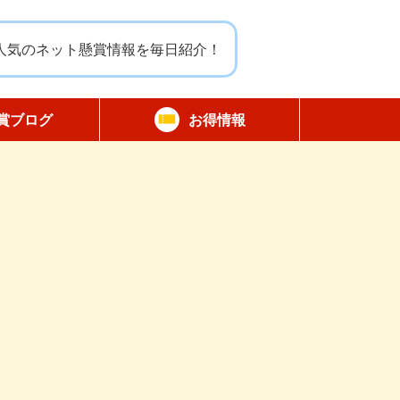
人気のネット懸賞情報を毎日紹介！
賞ブログ
お得情報
報告
無料サンプル
割引クーポン
商品モニター