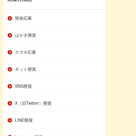
簡単応募
はがき懸賞
スマホ応募
ネット懸賞
SNS懸賞
X（旧Twitter）懸賞
LINE懸賞