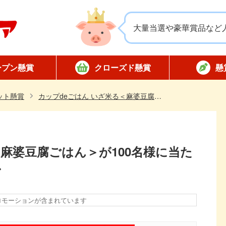
大量当選や豪華賞品など
ープン懸賞
クローズド懸賞
懸
応募
応募
対象店舗限定
全国版懸賞
懸賞ハガキ
当選
ット懸賞
カップdeごはん いざ米る＜麻婆豆腐ごはん＞が100名様に当たる！丸美屋のXキャンペーン
＜麻婆豆腐ごはん＞が100名様に当た
ン
ロモーションが含まれています