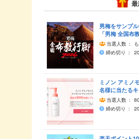
最
男梅をサンプル
「男梅 全国布教
当選人数
も
締め切り
2
ミノン アミノモ
名様に当たるキ
当選人数
8
締め切り
2
楽天ポイント1