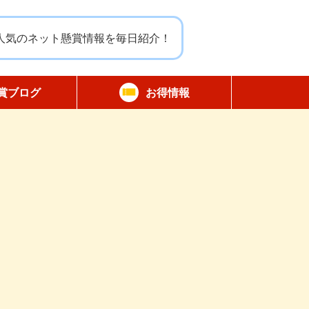
人気のネット懸賞情報を毎日紹介！
賞ブログ
お得情報
報告
無料サンプル
割引クーポン
商品モニター