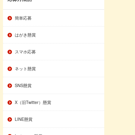
簡単応募
はがき懸賞
スマホ応募
ネット懸賞
SNS懸賞
X（旧Twitter）懸賞
LINE懸賞