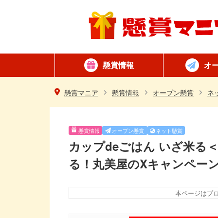
懸賞情報
オ
懸賞カテゴリ一覧
ネット懸賞
はがき懸賞
簡単
毎日
懸賞マニア
懸賞情報
オープン懸賞
ネ
懸賞情報
オープン懸賞
ネット懸賞
カップdeごはん いざ米る
る！丸美屋のXキャンペー
本ページはプ