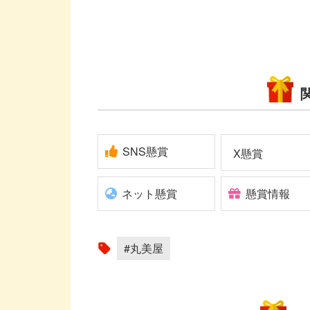
SNS懸賞
X懸賞
ネット懸賞
懸賞情報
#丸美屋