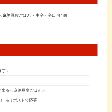
＜麻婆豆腐ごはん＞ 中辛・辛口 各1個
（終了）
いざ米る＜麻婆豆腐ごはん＞
フォロー&リポストで応募