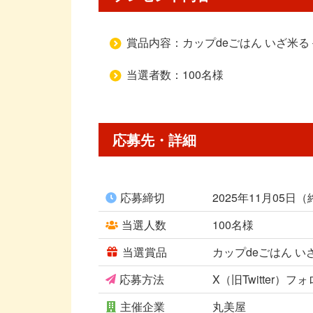
賞品内容：カップdeごはん いざ米る
当選者数：100名様
応募先・詳細
応募締切
2025年11月05日
当選人数
100名様
当選賞品
カップdeごはん 
応募方法
X（旧Twitter）
主催企業
丸美屋