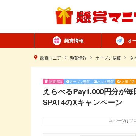
懸賞情報
オ
懸賞カテゴリ一覧
ネット懸賞
はがき懸賞
簡単
毎日
懸賞マニア
懸賞情報
オープン懸賞
ネ
大量当選
懸賞情報
オープン懸賞
ネット懸賞
えらべるPay1,000円分が
SPAT4のXキャンペーン
本ページはプ