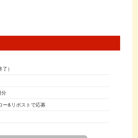
（終了）
円分
フォロー&リポストで応募