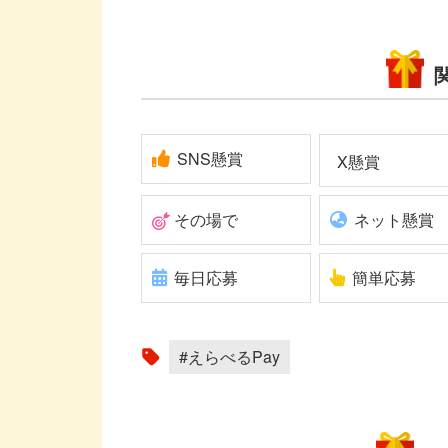
SNS懸賞
X懸賞
その場で
ネット懸賞
毎日応募
簡単応募
#えらべるPay