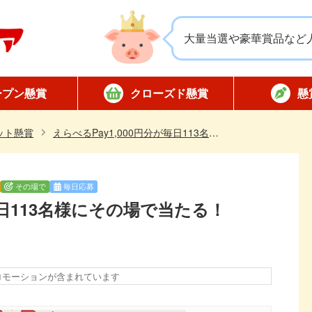
大量当選や豪華賞品など
ープン懸賞
クローズド懸賞
懸
応募
応募
対象店舗限定
全国版懸賞
懸賞ハガキ
当選
ット懸賞
えらべるPay1,000円分が毎日113名様にその場で当たる！SPAT4のXキャンペーン
その場で
毎日応募
毎日113名様にその場で当たる！
ロモーションが含まれています