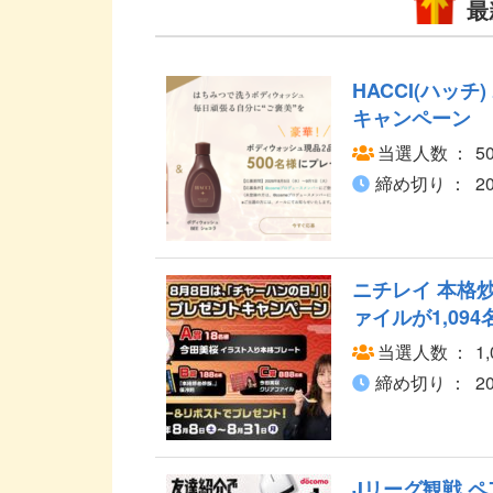
最
HACCI(ハッ
キャンペーン
当選人数
5
締め切り
2
ニチレイ 本格
ァイルが1,09
当選人数
1
締め切り
2
Jリーグ観戦 ペ