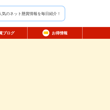
人気のネット懸賞情報を毎日紹介！
賞ブログ
お得情報
報告
無料サンプル
割引クーポン
商品モニター