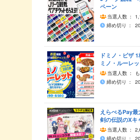
ペーン
当選人数
1
締め切り
2
ドミノ・ピザ 
ミノ・ルーレット
当選人数
も
締め切り
2
えらべるPay最
剣の伝説のXキ
当選人数
2
締め切り
2