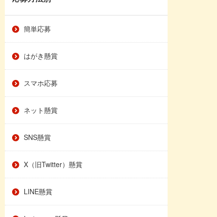
簡単応募
はがき懸賞
スマホ応募
ネット懸賞
SNS懸賞
X（旧Twitter）懸賞
LINE懸賞