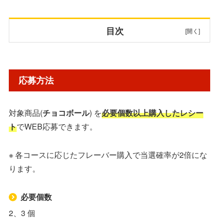
目次
応募方法
応募方法
賞品・当選人数
対象商品(
チョコボール
) を
必要個数以上購入したレシー
対象商品
ト
でWEB応募できます。
対象商品：当選確率2倍対象コース
※ 各コースに応じたフレーバー購入で当選確率が2倍にな
ります。
応募先・詳細
必要個数
2、3 個