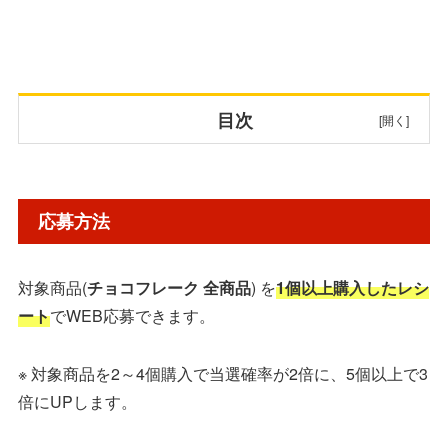
目次
応募方法
応募方法
賞品・当選人数
対象商品(
チョコフレーク 全商品
) を
1個以上購入したレシ
対象商品
ート
でWEB応募できます。
応募先・詳細
※ 対象商品を2～4個購入で当選確率が2倍に、5個以上で3
倍にUPします。