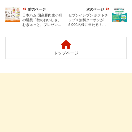
前のページ
次のページ
日本ハム 国産豚肉麦小町
セブンイレブン ポテトチ
の懸賞「秋のおいしさ、
ップス無料クーポンが
むぎゅっと。プレゼント
5,000名様に当たる！
キャンペーン 麦小町で
asupresso(アスプレッソ)
食欲の秋を楽しもう！み
のLINEキャンペーン
んなの食卓をハッピー
に！」
トップページ