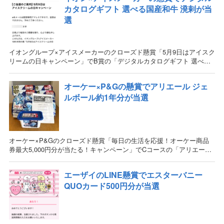
カタログギフト 選べる国産和牛 溌剌が当
選
イオングループ×アイスメーカーのクローズド懸賞「5月9日はアイスク
リームの日キャンペーン」でB賞の「デジタルカタログギフト 選べる
国産和牛 溌剌」が当選しました！ 目次 当選した懸賞情報当選した懸
賞情
オーケー×P&Gの懸賞でアリエール ジェ
ルボール約1年分が当選
オーケー×P&Gのクローズド懸賞「毎日の生活を応援！オーケー商品
券最大5,000円分が当たる！キャンペーン」でCコースの「アリエール
ジェルボール約1年分」が当選しました！ 商品券よりも、ジェ
エーザイのLINE懸賞でエスターバニー
QUOカード500円分が当選