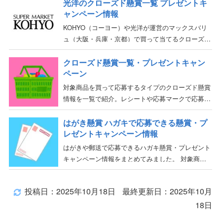
光洋のクローズド懸賞一覧 プレゼントキ
ャンペーン情報
KOHYO（コーヨー）や光洋が運営のマックスバリ
ュ（大阪・兵庫・京都）で買って当てるクローズド
懸賞・プレゼントキャンペーン情報の一覧です。
光洋のクローズド懸賞一覧 光洋の店舗数情報 光洋
クローズド懸賞一覧・プレゼントキャン
ペーン
は関西・近畿
対象商品を買って応募するタイプのクローズド懸賞
情報を一覧で紹介。レシートや応募マークで応募で
きる、メーカー主催の全国版の懸賞から、スーパー
や薬局のタイアップ懸賞まで随時更新中。
はがき懸賞 ハガキで応募できる懸賞・プ
レゼントキャンペーン情報
はがきや郵送で応募できるハガキ懸賞・プレゼント
キャンペーン情報をまとめてみました。 対象商品
を購入して応募するクローズド懸賞から、誰でも応
募できるオープン懸賞まで。ネット懸賞が人気の時
投稿日：2025年10月18日
最終更新日：2025年10月
代だからこそ、は
18日