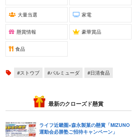
大量当選
家電
懸賞情報
豪華賞品
食品
#ストウブ
#バルミューダ
#日清食品
最新のクローズド懸賞
ライフ近畿圏×森永製菓の懸賞「MIZUNO
運動会必勝塾ご招待キャンペーン」