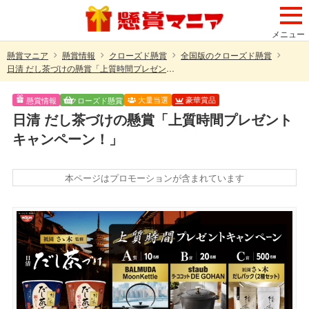
メニュー
懸賞マニア
懸賞情報
クローズド懸賞
全国版のクローズド懸賞
日清 だし茶づけの懸賞「上質時間プレゼントキャンペーン！」
大量当選
豪華賞品
懸賞情報
クローズド懸賞
日清 だし茶づけの懸賞「上質時間プレゼント
キャンペーン！」
本ページはプロモーションが含まれています