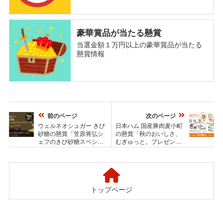
豪華賞品が当たる懸賞
当選金額１万円以上の豪華賞品が当たる
懸賞情報
前のページ
次のページ
ウェルネオシュガー きび
日本ハム 国産豚肉麦小町
砂糖の懸賞「笠原将弘シ
の懸賞「秋のおいしさ、
ェフのきび砂糖スペシャ
むぎゅっと。プレゼント
ルランチコースご招待キ
キャンペーン 麦小町で
ャンペーン」
食欲の秋を楽しもう！み
んなの食卓をハッピー
に！」
トップページ