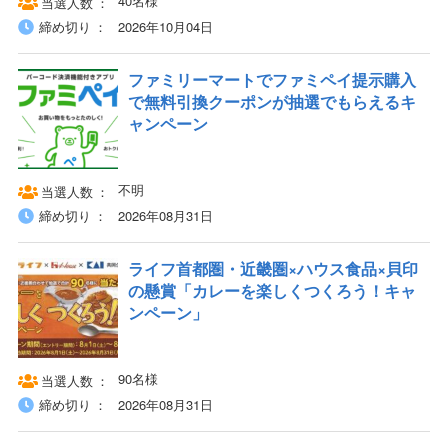
40名様
当選人数
締め切り
2026年10月04日
ファミリーマートでファミペイ提示購入
で無料引換クーポンが抽選でもらえるキ
ャンペーン
不明
当選人数
締め切り
2026年08月31日
ライフ首都圏・近畿圏×ハウス食品×貝印
の懸賞「カレーを楽しくつくろう！キャ
ンペーン」
90名様
当選人数
締め切り
2026年08月31日