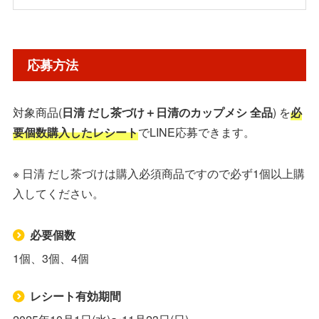
応募方法
応募方法
賞品・当選人数
対象商品(
日清 だし茶づけ＋日清のカップメシ 全品
) を
必
対象商品
要個数購入したレシート
でLINE応募できます。
店頭懸賞チラシ
※ 日清 だし茶づけは購入必須商品ですので必ず1個以上購
入してください。
応募先・詳細
必要個数
1個、3個、4個
レシート有効期間