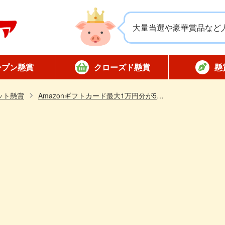
大量当選や豪華賞品など
ープン懸賞
クローズド懸賞
懸
応募
応募
対象店舗限定
全国版懸賞
懸賞ハガキ
当選
ット懸賞
Amazonギフトカード最大1万円分が500名様にその場で当たる！嘆きの亡霊は引退したいのXキャンペーン