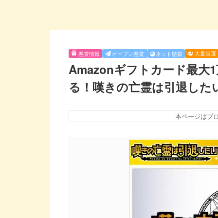
大量当選
懸賞情報
オープン懸賞
ネット懸賞
Amazonギフトカード最大
る！嘆きの亡霊は引退した
本ページはプ