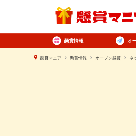
懸賞情報
オ
懸賞カテゴリ一覧
ネット懸賞
はがき懸賞
簡単
毎日
懸賞マニア
懸賞情報
オープン懸賞
ネ