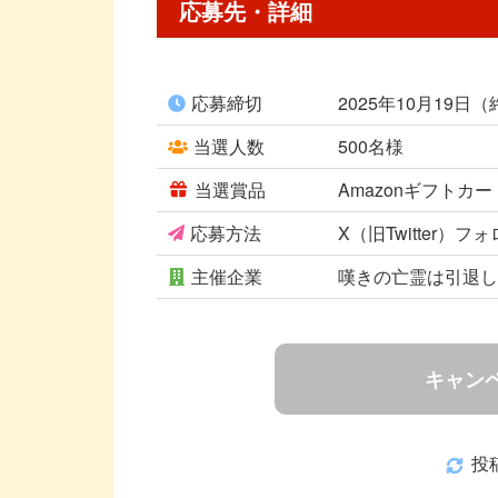
応募先・詳細
応募締切
2025年10月19日
当選人数
500名様
当選賞品
Amazonギフトカ
応募方法
X（旧Twitter）
主催企業
嘆きの亡霊は引退
キャン
投