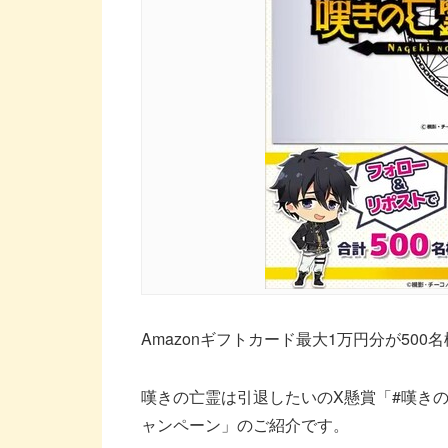
Amazonギフトカード最大1万円分が50
嘆きの亡霊は引退したいのX懸賞「#嘆き
ャンペーン」のご紹介です。