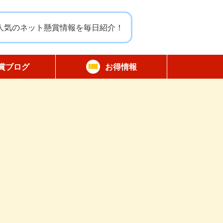
人気のネット懸賞情報を毎日紹介！
賞ブログ
お得情報
報告
無料サンプル
割引クーポン
商品モニター