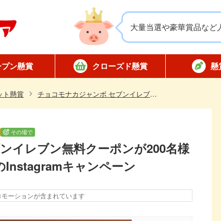
大量当選や豪華賞品など
ープン懸賞
クローズド懸賞
懸
応募
応募
対象店舗限定
全国版懸賞
懸賞ハガキ
当選
ット懸賞
チョコモナカジャンボ セブンイレブン無料クーポンが200名様にその場で当たる！ＳｋｙのInstagramキャンペーン
その場で
ンイレブン無料クーポンが200名様
nstagramキャンペーン
ロモーションが含まれています