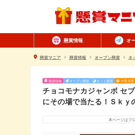
懸賞情報
オ
懸賞カテゴリ一覧
ネット懸賞
はがき懸賞
簡単
毎日
懸賞マニア
懸賞情報
オープン懸賞
ネ
大量当選
懸賞情報
オープン懸賞
ネット懸賞
チョコモナカジャンボ セブ
にその場で当たる！ＳｋｙのI
本ページはプ