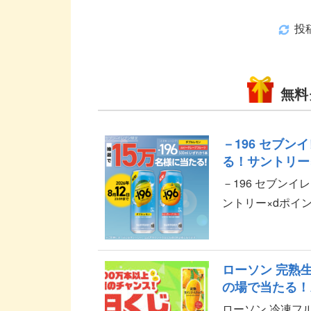
投
無料
－196 セブ
る！サントリー
－196 セブン
ントリー×dポイ
ンペーンのご紹介で
ローソン 完熟
の場で当たる！
ローソン 冷凍フ