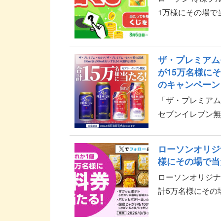
1万様にその場で
上当選のチャンス
...
ザ・プレミアム
が15万名様に
のキャンペーン
「ザ・プレミア
セブンイレブン無
ール×dポイント
報のご...
ローソンオリジ
様にその場で当
ローソンオリジナ
計5万名様にその
チャレンジキャン
X（@ak...