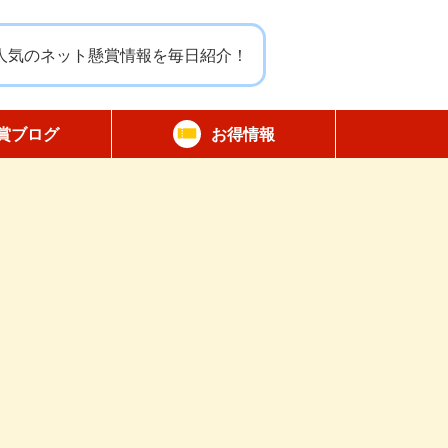
人気のネット懸賞情報を毎日紹介！
賞ブログ
お得情報
報告
無料サンプル
割引クーポン
商品モニター