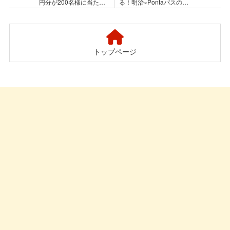
円分が200名様に当た
る！明治×PontaパスのX
る！花王×めちゃコミック
キャンペーン
のLINEキャンペーン
トップページ