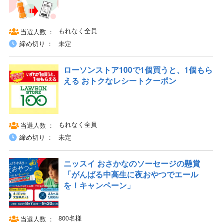
もれなく全員
当選人数
締め切り
未定
ローソンストア100で1個買うと、1個もら
える おトクなレシートクーポン
もれなく全員
当選人数
締め切り
未定
ニッスイ おさかなのソーセージの懸賞
「がんばる中高生に夜おやつでエール
を！キャンペーン」
800名様
当選人数