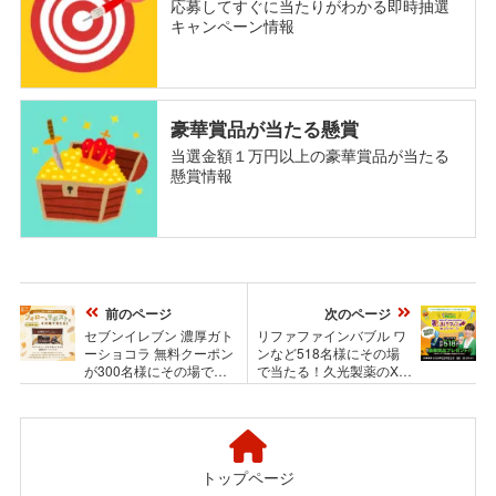
応募してすぐに当たりがわかる即時抽選
キャンペーン情報
豪華賞品が当たる懸賞
当選金額１万円以上の豪華賞品が当たる
懸賞情報
前のページ
次のページ
セブンイレブン 濃厚ガト
リファファインバブル ワ
ーショコラ 無料クーポン
ンなど518名様にその場
が300名様にその場で当
で当たる！久光製薬のXキ
たる！第一生命のXキャ
ャンペーン
ンペーン
トップページ