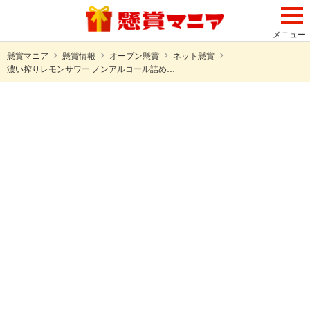
メニュー
懸賞マニア
懸賞情報
オープン懸賞
ネット懸賞
濃い搾りレモンサワー ノンアルコール詰め合わせが510名様に当たる！サッポロビールのXキャンペーン