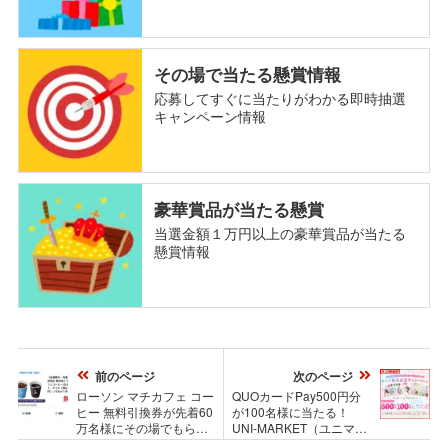
その場で当たる懸賞情報
応募してすぐに当たりがわかる即時抽選
キャンペーン情報
豪華賞品が当たる懸賞
当選金額１万円以上の豪華賞品が当たる
懸賞情報
前のページ
次のページ
ローソン マチカフェ コー
QUOカードPay500円分
ヒー 無料引換券が先着60
が100名様に当たる！
万名様にその場でもらえ
UNI-MARKET（ユニマー
る！ローソンアプリのキ
ケット）のXキャンペーン