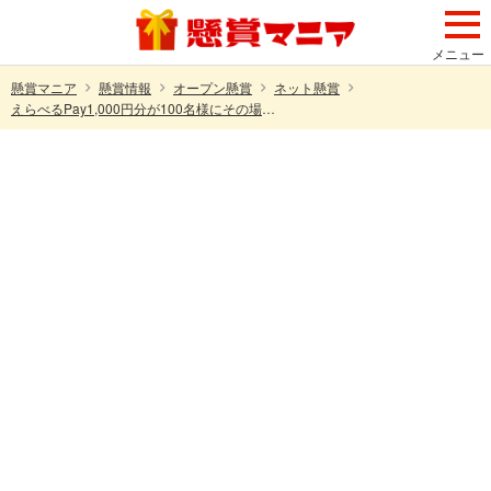
メニュー
懸賞マニア
懸賞情報
オープン懸賞
ネット懸賞
えらべるPay1,000円分が100名様にその場で当たる！HMVのXキャンペーン