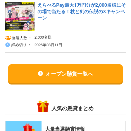
えらべるPay最大1万円分が2,000名様にそ
の場で当たる！杖と剣の伝説のXキャンペ
ーン
2,000名様
当選人数
締め切り
2026年08月11日
オープン懸賞一覧へ
人気の懸賞まとめ
大量当選懸賞情報