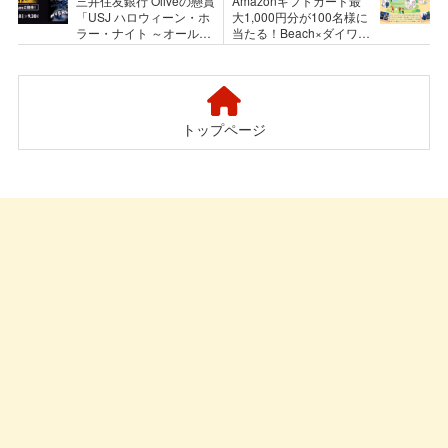
三井住友銀行 Oliveの懸賞
Amazonギフトカード最
「USJ ハロウィーン・ホ
大1,000円分が100名様に
ラー・ナイト ～オールナ
当たる！Beach×ダイワボ
イト～ ご招待」キャンペ
ウ情報システムのキャン
ーン
ペーン
トップページ