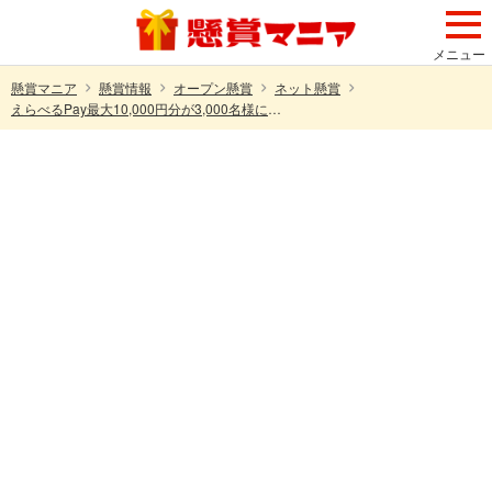
メニュー
懸賞マニア
懸賞情報
オープン懸賞
ネット懸賞
えらべるPay最大10,000円分が3,000名様にその場で当たる！トリッカル・もちもちほっペ大作戦のXキャンペーン