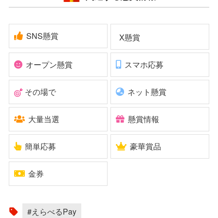
SNS懸賞
X懸賞
オープン懸賞
スマホ応募
その場で
ネット懸賞
大量当選
懸賞情報
簡単応募
豪華賞品
金券
#えらべるPay