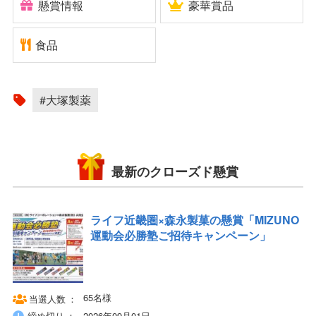
懸賞情報
豪華賞品
食品
#大塚製薬
最新のクローズド懸賞
ライフ近畿圏×森永製菓の懸賞「MIZUNO
運動会必勝塾ご招待キャンペーン」
65名様
当選人数
締め切り
2026年09月01日