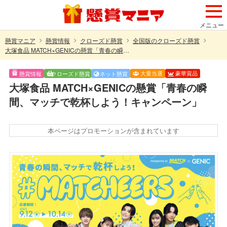
メニュー
懸賞マニア
懸賞情報
クローズド懸賞
全国版のクローズド懸賞
大塚食品 MATCH×GENICの懸賞「青春の瞬間、マッチで乾杯しよう！キャンペーン」
大量当選
豪華賞品
懸賞情報
クローズド懸賞
ネット懸賞
大塚食品 MATCH×GENICの懸賞「青春の瞬
間、マッチで乾杯しよう！キャンペーン」
本ページはプロモーションが含まれています