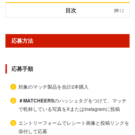
目次
応募方法
応募方法
応募手順
レシート有効期間・応募締切
応募手順
賞品・当選人数
対象のマッチ製品を合計2本購入
対象商品
＃MATCHEERS
のハッシュタグをつけて、マッチ
で乾杯している写真をXまたはInstagramに投稿
応募先・詳細
エントリーフォームでレシート画像と投稿リンクを
添付して応募