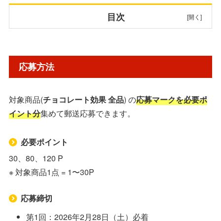
目次
応募方法
応募方法
賞品・当選人数
対象商品(
チョコレート効果 全品
) の
応募マークを必要ポ
対象商品
イント分
集めて郵送応募できます。
懸賞応募封筒
必要ポイント
応募先・詳細
30、80、120 P
※ 対象商品1点 = 1〜30P
応募締切
第1回：2026年2月28日（土）必着