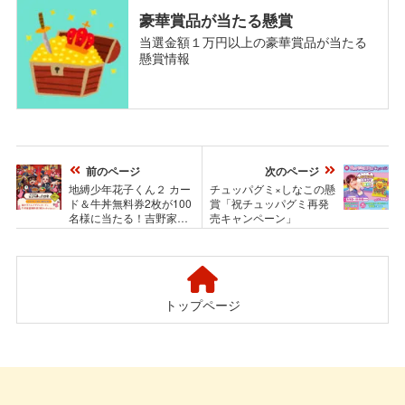
豪華賞品が当たる懸賞
当選金額１万円以上の豪華賞品が当たる
懸賞情報
前のページ
次のページ
地縛少年花子くん２ カー
チュッパグミ×しなこの懸
ド＆牛丼無料券2枚が100
賞「祝チュッパグミ再発
名様に当たる！吉野家の
売キャンペーン」
Xキャンペーン
トップページ