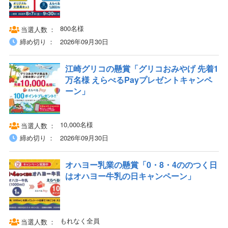
800名様
当選人数
締め切り
2026年09月30日
江崎グリコの懸賞「グリコおみやげ 先着1
万名様 えらべるPayプレゼントキャンペ
ーン」
10,000名様
当選人数
締め切り
2026年09月30日
オハヨー乳業の懸賞「0・8・4ののつく日
はオハヨー牛乳の日キャンペーン」
もれなく全員
当選人数