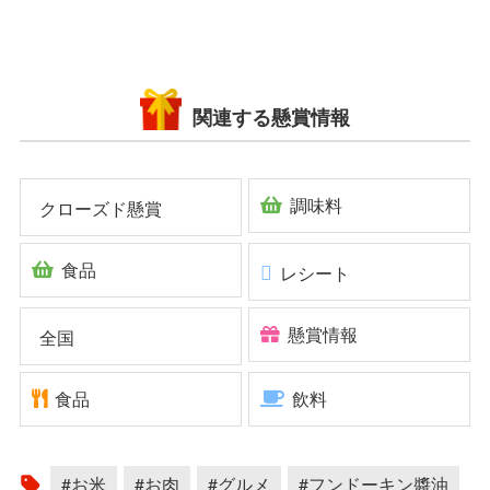
関連する懸賞情報
調味料
クローズド懸賞
食品
レシート
懸賞情報
全国
食品
飲料
#お米
#お肉
#グルメ
#フンドーキン醬油