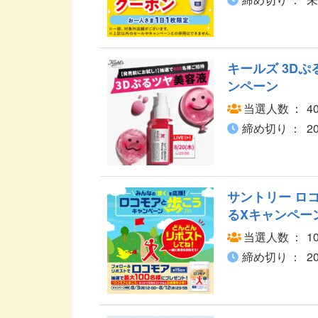
キールズ 3Dぷ
ンペーン
当選人数
4
締め切り
2
サントリー ロコ
るXキャンペー
当選人数
1
締め切り
2