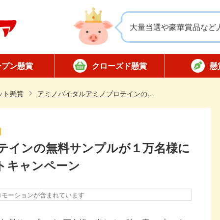
大量当選や豪華賞品など
ープン懸賞
クローズド懸賞
懸
応募
応募
対象店舗限定
全国版懸賞
懸賞ハガキ
当選
ット懸賞
アミノバイタルアミノプロテインの無料サンプルが１万名様に当たる！味の素のプレゼントキャンペーン
テインの無料サンプルが１万名様に
トキャンペーン
ロモーションが含まれています