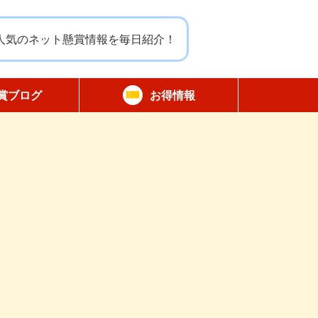
人気のネット懸賞情報を毎日紹介！
賞ブログ
お得情報
報告
無料サンプル
割引クーポン
商品モニター