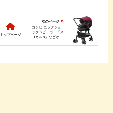
次のページ
コンビ エッグショ
ックベビーカー「ス
トップページ
ゴカルα」などが
264名様に当たる！
Happy-Note For マ
タニティのプレゼン
トキャンペーン