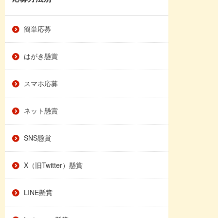
簡単応募
はがき懸賞
スマホ応募
ネット懸賞
SNS懸賞
X（旧Twitter）懸賞
LINE懸賞