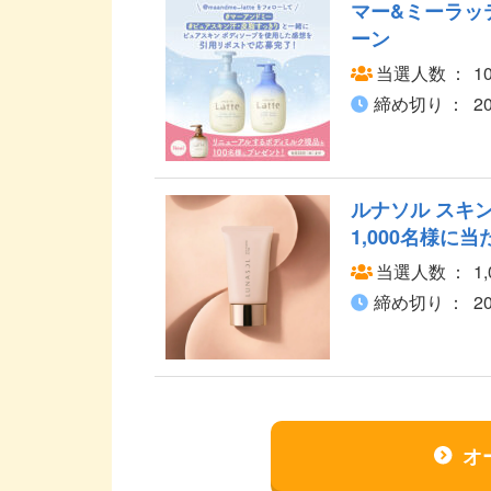
マー&ミーラッ
ーン
当選人数
1
締め切り
2
ルナソル スキ
1,000名様に
当選人数
1
締め切り
2
オ