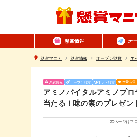
懸賞情報
オ
懸賞カテゴリ一覧
ネット懸賞
はがき懸賞
簡単
毎日
懸賞マニア
懸賞情報
オープン懸賞
ネ
大量当選
懸賞情報
オープン懸賞
ネット懸賞
アミノバイタルアミノプロ
当たる！味の素のプレゼン
本ページはプ