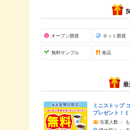
オープン懸賞
ネット懸賞
無料サンプル
食品
最
ミニストップ 
プレゼント！ミ
当選人数
も
締め切り
未