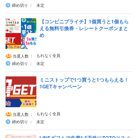
締め切り
未定
【コンビニプライチ】1個買うと1個もら
える無料引換券・レシートクーポンまと
め
もれなく全員
当選人数
締め切り
未定
ミニストップで1つ買うと1つもらえる！
1GETキャンペーン
もれなく全員
当選人数
締め切り
未定
LINEギフトで先着1.5万件にZOZOコスメ