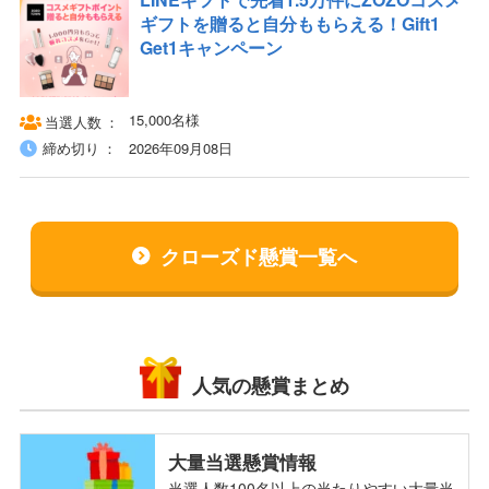
ギフトを贈ると自分ももらえる！Gift1
Get1キャンペーン
15,000名様
当選人数
締め切り
2026年09月08日
クローズド懸賞一覧へ
人気の懸賞まとめ
大量当選懸賞情報
当選人数100名以上の当たりやすい大量当