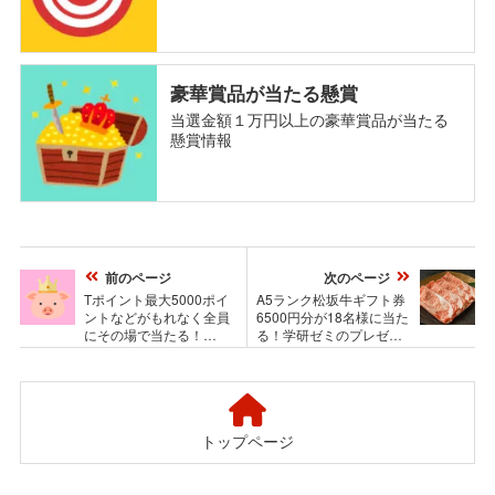
豪華賞品が当たる懸賞
当選金額１万円以上の豪華賞品が当たる
懸賞情報
前のページ
次のページ
Tポイント最大5000ポイ
A5ランク松坂牛ギフト券
ントなどがもれなく全員
6500円分が18名様に当た
にその場で当たる！
る！学研ゼミのプレゼン
Yahoo!ズバトク新春お父
トキャンペーン
さんくじ
トップページ