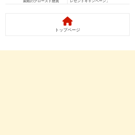
製紙のクローズド懸賞
レゼントキャンペーン」
トップページ