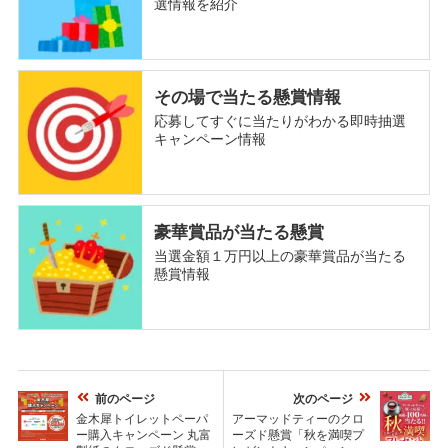
選情報を紹介
その場で当たる懸賞情報
応募してすぐに当たりがわかる即時抽選
キャンペーン情報
豪華賞品が当たる懸賞
当選金額１万円以上の豪華賞品が当たる
懸賞情報
前のページ
次のページ
金木犀トイレットペーパ
アーマッドティーのクロ
ー購入キャンペーン 丸富
ーズド懸賞「秋を満喫プ