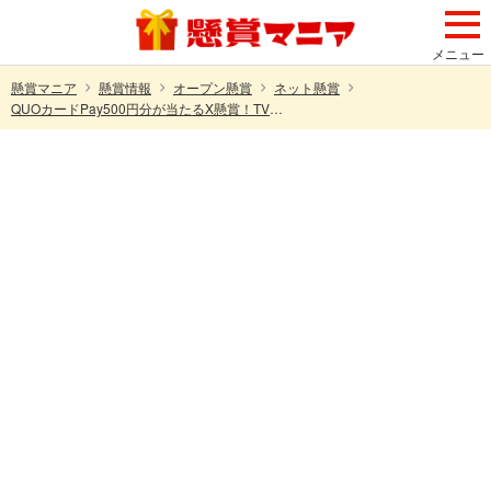
メニュー
懸賞マニア
懸賞情報
オープン懸賞
ネット懸賞
QUOカードPay500円分が当たるX懸賞！TVアニメ「逃げ上手の若君」× ハートアップ Xリポストキャンペーン第1弾