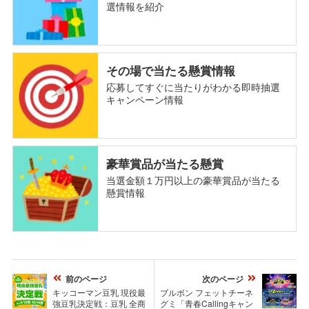
選情報を紹介
その場で当たる懸賞情報
応募してすぐに当たりがわかる即時抽選
キャンペーン情報
豪華賞品が当たる懸賞
当選金額１万円以上の豪華賞品が当たる
懸賞情報
前のページ
次のページ
キッコーマン豆乳 現役最
ブルボン フェットチーネ
強豆乳決定戦：豆乳 全商
グミ「青春Callingキャン