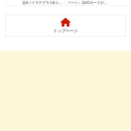
品&ソイラテグラス&コー
ペーン」QUOカードが当
スターが当たるX懸賞
たるクローズド懸賞
トップページ