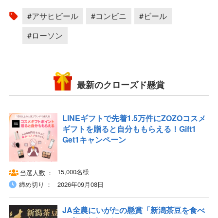
#アサヒビール
#コンビニ
#ビール
#ローソン
最新のクローズド懸賞
LINEギフトで先着1.5万件にZOZOコスメ
ギフトを贈ると自分ももらえる！Gift1
Get1キャンペーン
15,000名様
当選人数
締め切り
2026年09月08日
JA全農にいがたの懸賞「新潟茶豆を食べ