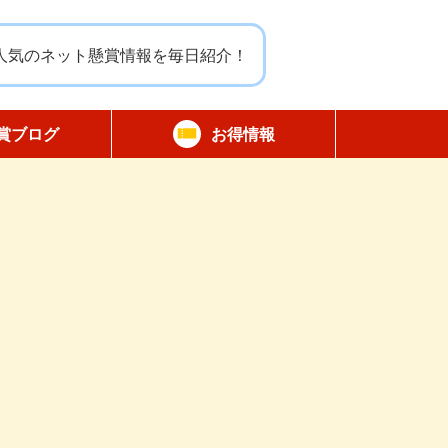
人気のネット懸賞情報を毎日紹介！
賞ブログ
お得情報
報告
無料サンプル
割引クーポン
商品モニター