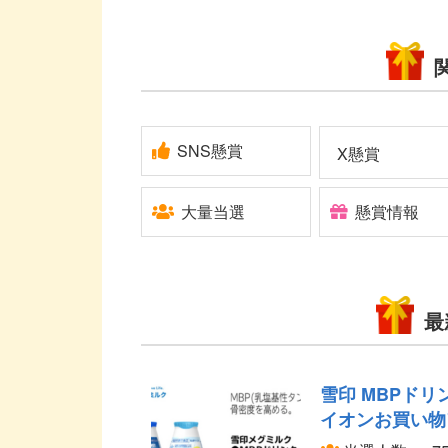
SNS懸賞
X懸賞
大量当選
懸賞情報
最
雪印 MBPドリ
イオンお買い物