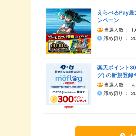
えらべるPay最
ンペーン
当選人数
1
締め切り
2
楽天ポイント30
グ) の新規登
当選人数
も
締め切り
2
オ