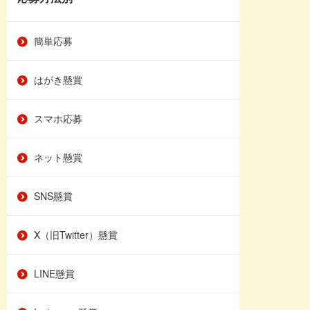
簡単応募
はがき懸賞
スマホ応募
ネット懸賞
SNS懸賞
X（旧Twitter）懸賞
LINE懸賞