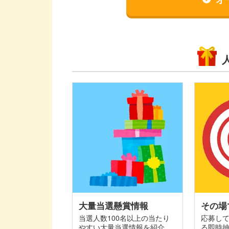
大量当選懸賞情報
その場
当選人数100名以上の当たり
応募し
やすい大量当選情報を紹介
る即時