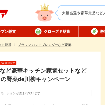
大量当選や豪華賞品など
ープン懸賞
クローズド懸賞
懸
応募
応募
対象店舗限定
全国版懸賞
懸賞ハガキ
当選
ット懸賞
ブラウン ハンドブレンダーなど豪華キッチン家電セットなどが832名様に当たる！グリコの野菜de川柳キャンペーン
豪華賞品
ーなど豪華キッチン家電セットなど
コの野菜de川柳キャンペーン
ロモーションが含まれています