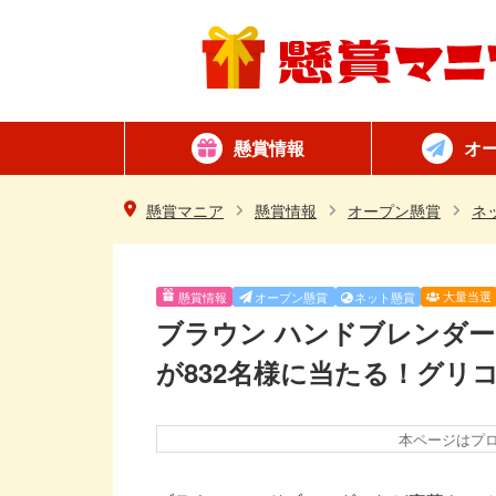
懸賞情報
オ
懸賞カテゴリ一覧
ネット懸賞
はがき懸賞
簡単
毎日
懸賞マニア
懸賞情報
オープン懸賞
ネ
大量当選
懸賞情報
オープン懸賞
ネット懸賞
ブラウン ハンドブレンダ
が832名様に当たる！グリ
本ページはプ