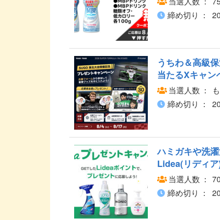
当選人数
7
締め切り
2
うちわ＆高級保
当たるXキャン
当選人数
も
締め切り
2
ハミガキや洗濯
Lidea(リデ
当選人数
7
締め切り
2