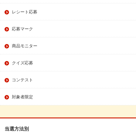
レシート応募
応募マーク
商品モニター
クイズ応募
コンテスト
対象者限定
当選方法別