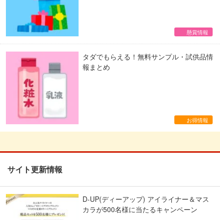
懸賞情報
タダでもらえる！無料サンプル・試供品情
報まとめ
お得情報
サイト更新情報
D-UP(ディーアップ) アイライナー＆マス
カラが500名様に当たるキャンペーン