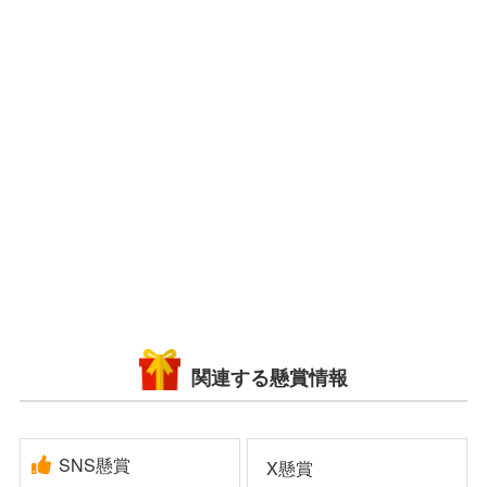
関連する懸賞情報
SNS懸賞
X懸賞