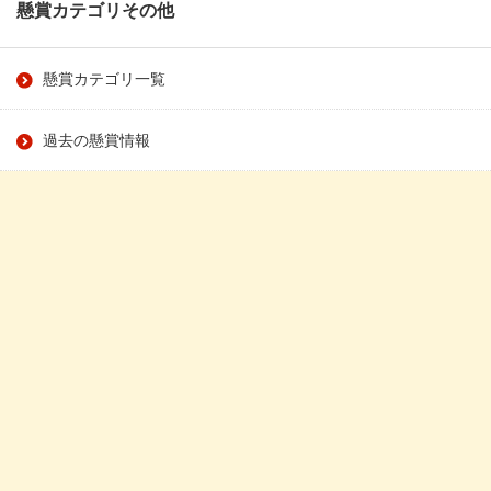
懸賞カテゴリその他
懸賞カテゴリ一覧
過去の懸賞情報