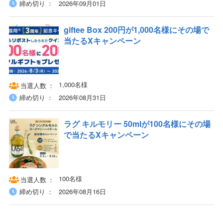
締め切り
2026年09月01日
giftee Box 200円が1,000名様にその場で
当たるXキャンペーン
1,000名様
当選人数
締め切り
2026年08月31日
ラグ キルモリー 50mlが100名様にその場
で当たるXキャンペーン
100名様
当選人数
締め切り
2026年08月16日