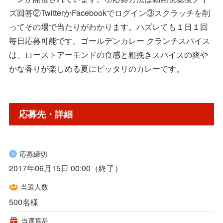
ズ回答②TwitterかFacebookでログイン③スクラッチを削
ってその場で当たりがわかります。ハズレても１日１回
毎日応募可能です。ゴールデンカレー クランチスパイス
は、ローストアーモンドの食感と粗挽きスパイスの爽や
かな香りが楽しめる夏にピッタリのカレーです。
応募先・詳細
応募締切
2017年06月15日 00:00（終了）
当選人数
500名様
当選賞品