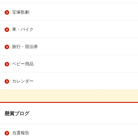
宝塚歌劇
車・バイク
旅行・宿泊券
ベビー用品
カレンダー
懸賞ブログ
当選報告