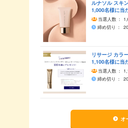
ルナソル スキ
1,000名様に
当選人数
1
締め切り
2
リサージ カラ
1,100名様に
当選人数
1
締め切り
2
オ