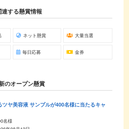
関連する懸賞情報
品
ネット懸賞
大量当選
毎日応募
金券
新のオープン懸賞
るツヤ美容液 サンプルが400名様に当たるキャ
00名様
026年08月12日