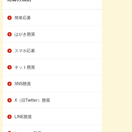
簡単応募
はがき懸賞
スマホ応募
ネット懸賞
SNS懸賞
X（旧Twitter）懸賞
LINE懸賞