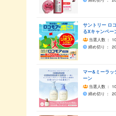
サントリー ロコ
るXキャンペー
当選人数
1
締め切り
2
マー&ミーラッ
ーン
当選人数
1
締め切り
2