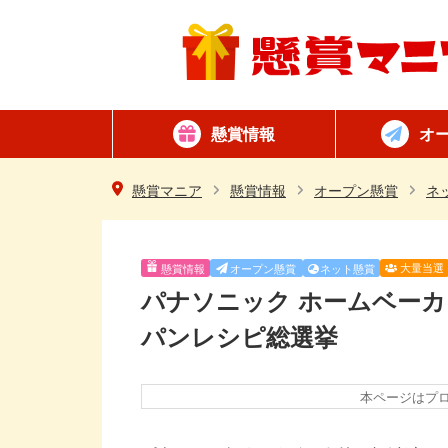
懸賞情報
オ
懸賞カテゴリ一覧
ネット懸賞
はがき懸賞
簡単
毎日
懸賞マニア
懸賞情報
オープン懸賞
ネ
大量当選
懸賞情報
オープン懸賞
ネット懸賞
パナソニック ホームベーカ
パンレシピ総選挙
本ページはプ