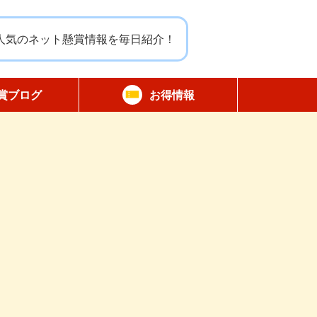
人気のネット懸賞情報を毎日紹介！
賞ブログ
お得情報
報告
無料サンプル
割引クーポン
商品モニター