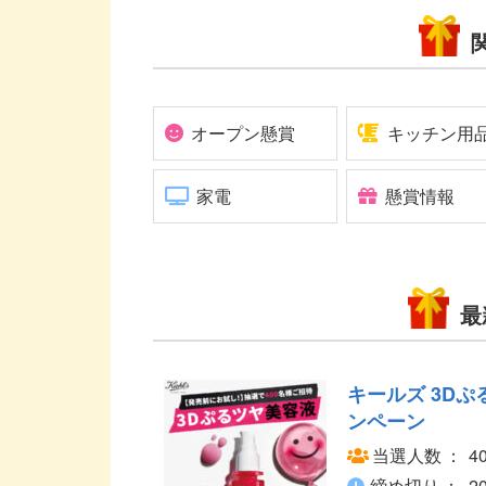
オープン懸賞
キッチン用
家電
懸賞情報
最
キールズ 3Dぷ
ンペーン
当選人数
4
締め切り
2