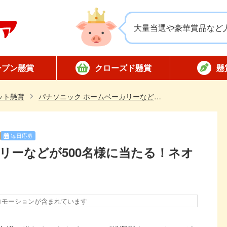
大量当選や豪華賞品など
ープン懸賞
クローズド懸賞
懸
応募
応募
対象店舗限定
全国版懸賞
懸賞ハガキ
当選
ット懸賞
パナソニック ホームベーカリーなどが500名様に当たる！ネオパンレシピ総選挙
毎日応募
リーなどが500名様に当たる！ネオ
ロモーションが含まれています