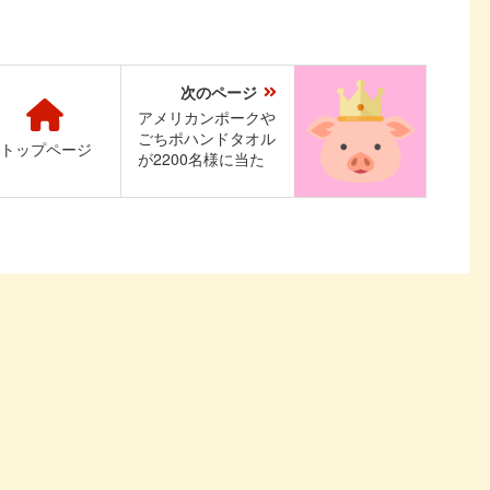
次のページ
アメリカンポークや
ごちポハンドタオル
トップページ
が2200名様に当た
る！ごちポの日めく
りスクラッチ