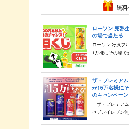
無料
ローソン 完熟
の場で当たる！
ローソン 冷凍フ
1万様にその場で
上当選のチャンス
...
ザ・プレミアム
が15万名様に
のキャンペーン
「ザ・プレミア
セブンイレブン無
ール×dポイント
報のご...