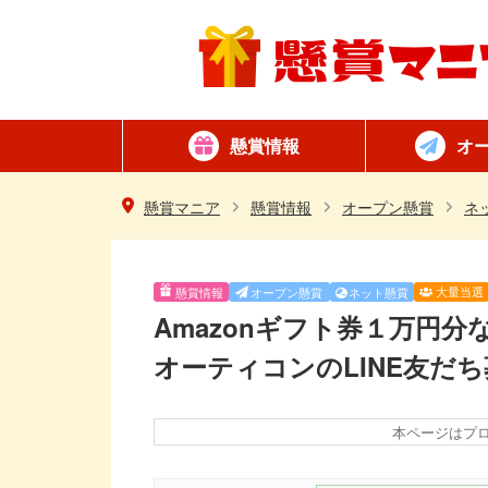
懸賞情報
オ
懸賞カテゴリ一覧
ネット懸賞
はがき懸賞
簡単
毎日
懸賞マニア
懸賞情報
オープン懸賞
ネ
大量当選
懸賞情報
オープン懸賞
ネット懸賞
Amazonギフト券１万円分
オーティコンのLINE友だ
本ページはプ