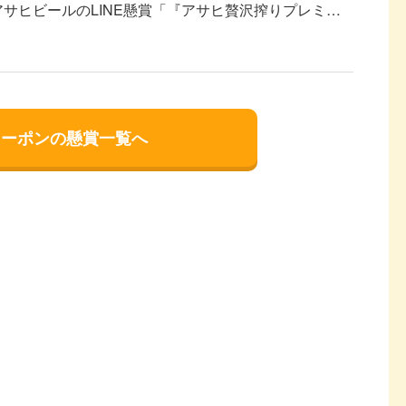
アサヒビールのLINE懸賞「『アサヒ贅沢搾りプレミア
0名様に当たる！コンビニ無料引換クーポンプレゼン...
クーポンの懸賞一覧へ