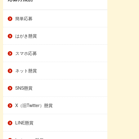
簡単応募
はがき懸賞
スマホ応募
ネット懸賞
SNS懸賞
X（旧Twitter）懸賞
LINE懸賞