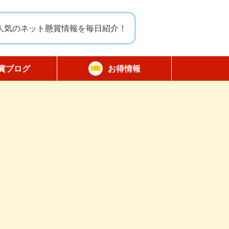
人気のネット懸賞情報を毎日紹介！
賞ブログ
お得情報
報告
無料サンプル
割引クーポン
商品モニター