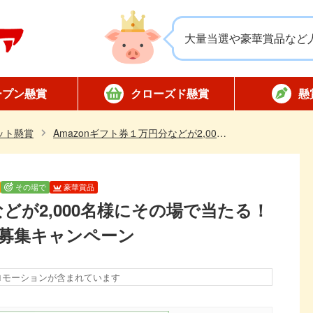
大量当選や豪華賞品など
ープン懸賞
クローズド懸賞
懸
応募
応募
対象店舗限定
全国版懸賞
懸賞ハガキ
当選
ット懸賞
Amazonギフト券１万円分などが2,000名様にその場で当たる！ オーティコンのLINE友だち募集キャンペーン
その場で
豪華賞品
などが2,000名様にその場で当たる！
ち募集キャンペーン
ロモーションが含まれています