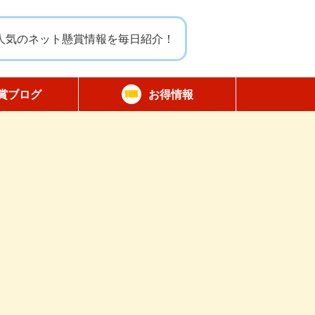
人気のネット懸賞情報を毎日紹介！
賞ブログ
お得情報
報告
無料サンプル
割引クーポン
商品モニター