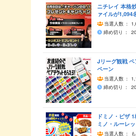
ニチレイ 本格
ァイルが1,09
当選人数
1
締め切り
2
Jリーグ観戦 ペ
ペーン
当選人数
1
締め切り
2
ドミノ・ピザ 
ミノ・ルーレット
当選人数
も