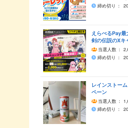
締め切り
2
えらべるPay最
剣の伝説のXキ
当選人数
2
締め切り
2
レインストーム 
ペーン
当選人数
1
締め切り
2