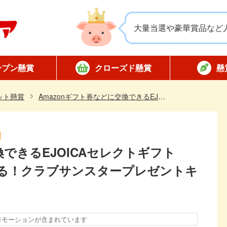
大量当選や豪華賞品など
ープン懸賞
クローズド懸賞
懸
応募
応募
対象店舗限定
全国版懸賞
懸賞ハガキ
当選
ット懸賞
Amazonギフト券などに交換できるEJOICAセレクトギフト1000円分が1200名様に当たる！クラブサンスタープレゼントキャンペーン
換できるEJOICAセレクトギフト
当たる！クラブサンスタープレゼントキ
ロモーションが含まれています