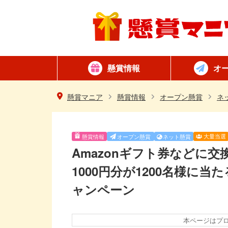
懸賞情報
オ
懸賞カテゴリ一覧
ネット懸賞
はがき懸賞
簡単
毎日
懸賞マニア
懸賞情報
オープン懸賞
ネ
大量当選
懸賞情報
オープン懸賞
ネット懸賞
Amazonギフト券などに交
1000円分が1200名様に
ャンペーン
本ページはプ