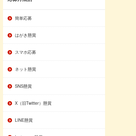
簡単応募
はがき懸賞
スマホ応募
ネット懸賞
SNS懸賞
X（旧Twitter）懸賞
LINE懸賞