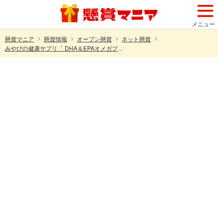
メニュー
懸賞マニア
懸賞情報
オープン懸賞
ネット懸賞
みやびの健康サプリ「 DHA＆EPAオメガプラス」が30名様にその場で当たるキャンペーン